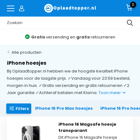
0
urneren
30 dagen
bedenktijd en
niet goed? Geld
Alle producten
iPhone hoesjes
Bij Oplaadtopper.nl hebben we de hoogste kwaliteit iPhone
hoesjes voor de laagste prijs. ✓Vandaag voor 23:59 besteld,
morgen in huis. ✓Gratis verzending en gratis retourneren ✓2
Jaar garantie ✓Achteraf betalen met Klarna.
Toon meer
iPhone 16 Pro Max hoesjes
iPhone 16 Pro hoe
Filters
iPhone 16 Magsafe hoesje
transparant
Dit iPhone 16 Magsafe hoesje