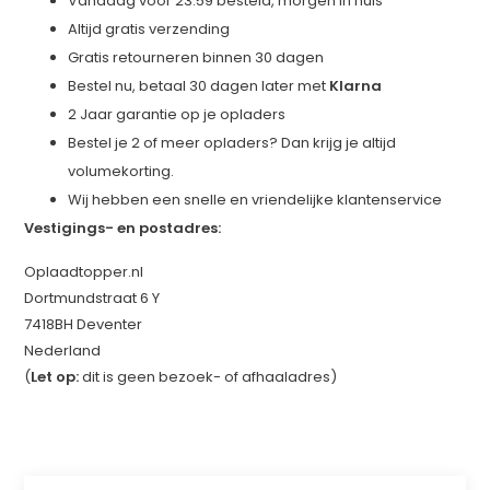
Vandaag voor 23:59 besteld, morgen in huis
Altijd gratis verzending
Gratis retourneren binnen 30 dagen
Bestel nu, betaal 30 dagen later met
Klarna
2 Jaar garantie op je opladers
Bestel je 2 of meer opladers? Dan krijg je altijd
volumekorting.
Wij hebben een snelle en vriendelijke klantenservice
Vestigings- en postadres:
Oplaadtopper.nl
Dortmundstraat 6 Y
7418BH Deventer
Nederland
(
Let op:
dit is geen bezoek- of afhaaladres)