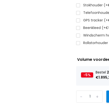
Stokhouder (+
Telefoonhoude
GPS tracker (+
Beenkleed (+€
Windscherm h
Rollatorhouder
Volume voorde
Bestel
-5%
€1.895,
-
+