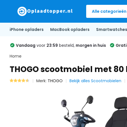
Alle categorieën
iPhone opladers
MacBook opladers
Smartwatche
Vandaag
voor
23:59
besteld,
morgen in huis
Grati
Home
THOGO scootmobiel met 80 km
Merk:
THOGO
Bekijk alles Scootmobielen