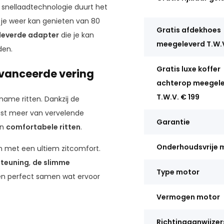
e snellaadtechnologie duurt het
 je weer kan genieten van 80
Gratis afdekhoes
leverde adapter
die je kan
meegeleverd T.W.
den.
Gratis luxe koffer
avanceerde vering
achterop meegel
T.W.V. € 199
ame ritten. Dankzij de
ast meer van vervelende
Garantie
an
comfortabele ritten
.
Onderhoudsvrije 
 met een ultiem zitcomfort.
teuning
,
de slimme
Type motor
n perfect samen wat ervoor
Vermogen motor
Richtingaanwijzer