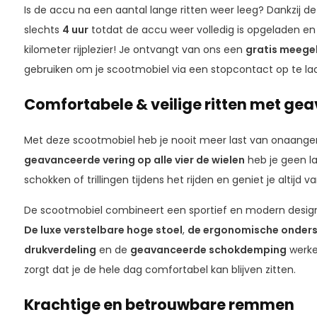
Is de accu na een aantal lange ritten weer leeg? Dankzij d
slechts
4 uur
totdat de accu weer volledig is opgeladen en
kilometer rijplezier! Je ontvangt van ons een
gratis meege
gebruiken om je scootmobiel via een stopcontact op te la
Comfortabele & veilige ritten met ge
Met deze scootmobiel heb je nooit meer last van onaangen
geavanceerde vering op alle vier de wielen
heb je geen l
schokken of trillingen tijdens het rijden en geniet je altijd v
De scootmobiel combineert een sportief en modern design
De luxe verstelbare hoge stoel
,
de ergonomische onders
drukverdeling
en de
geavanceerde schokdemping
werke
zorgt dat je de hele dag comfortabel kan blijven zitten.
Krachtige en betrouwbare remmen