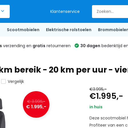
Klantenservice
s
Scootmobielen
Elektrische rolstoelen
Brommobiele
s
verzending en
gratis
retourneren
30 dagen
bedenktijd e
 bereik - 20 km per uur - vie
Vergelijk
€3.995,-
€1.995,-
€ 3.995,-
€ 1.995,-
in huis
Deze scootmobiel h
Profiteer van een c