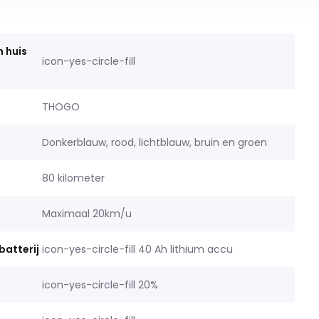
n huis
icon-yes-circle-fill
THOGO
Donkerblauw, rood, lichtblauw, bruin en groen
80 kilometer
Maximaal 20km/u
batterij
icon-yes-circle-fill 40 Ah lithium accu
icon-yes-circle-fill 20%