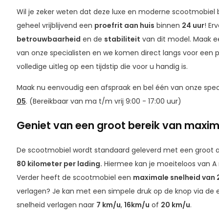
Wil je zeker weten dat deze luxe en moderne scootmobiel bi
geheel vrijblijvend een
proefrit aan huis
binnen
24 uur
! Er
betrouwbaarheid
en de
stabiliteit
van dit model. Maak e
van onze specialisten en we komen direct langs voor een pr
volledige uitleg op een tijdstip die voor u handig is.
Maak nu eenvoudig een afspraak en bel één van onze speci
05
. (Bereikbaar van ma t/m vrij 9:00 - 17:00 uur)
Geniet van een groot bereik van maxim
De scootmobiel wordt standaard geleverd met een groot 
80
kilometer per lading.
Hiermee kan je moeiteloos van A n
Verder heeft de scootmobiel een
maximale snelheid van 
verlagen? Je kan met een simpele druk op de knop via de
snelheid verlagen naar
7 km/u
,
16km/u
of
20 km/u
.