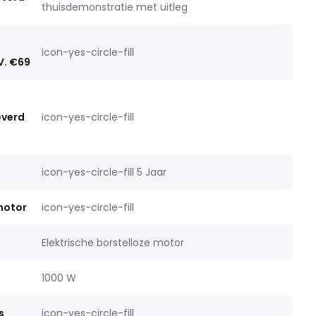
thuisdemonstratie met uitleg
icon-yes-circle-fill
V. €69
everd
icon-yes-circle-fill
icon-yes-circle-fill 5 Jaar
motor
icon-yes-circle-fill
Elektrische borstelloze motor
1000 W
s
icon-yes-circle-fill