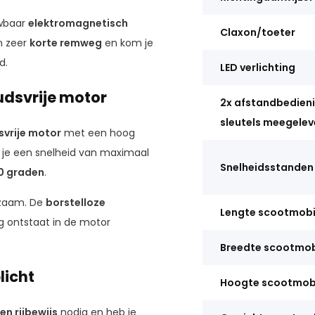
uwbaar
elektromagnetisch
Claxon/toeter
n zeer
korte remweg
en kom je
d.
LED verlichting
udsvrije motor
2x afstandbedien
sleutels meegelev
vrije motor
met een hoog
k je een snelheid van maximaal
Snelheidsstanden
0
graden
.
rzaam. De
borstelloze
Lengte scootmobi
ng ontstaat in de motor
Breedte scootmob
licht
Hoogte scootmob
en rijbewijs
nodig en heb je