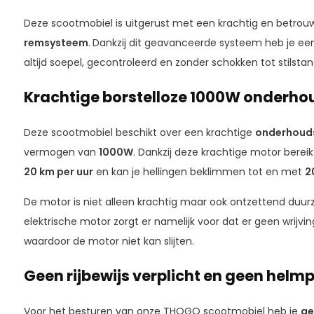
Deze scootmobiel is uitgerust met een krachtig en betro
remsysteem
.
Dankzij dit geavanceerde systeem heb je ee
altijd soepel, gecontroleerd en zonder schokken tot stilstan
Krachtige borstelloze 1000W onderho
Deze scootmobiel beschikt over een krachtige
onderhouds
vermogen van
1000W
. Dankzij deze krachtige motor berei
20 km per uur
en kan je hellingen beklimmen tot en met
2
De motor is niet alleen krachtig maar ook ontzettend duu
elektrische motor zorgt er namelijk voor dat er geen wrijvi
waardoor de motor niet kan slijten.
Geen rijbewijs verplicht en geen helmp
Voor het besturen van onze THOGO scootmobiel heb je
ge