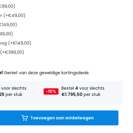
€99,00)
r (+€49,00)
€149,00)
99,00)
oog (+€149,00)
 (+€399,00)
el
Geniet van deze geweldige kortingsdeals
2
voor slechts
Bestel
4
voor slechts
-10%
25
per stuk
€1.795,50
per stuk
Toevoegen aan winkelwagen