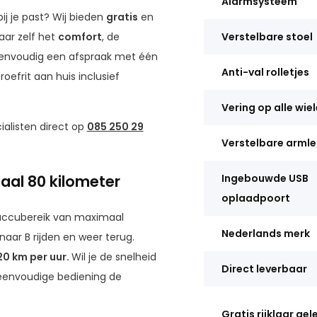
Alarmsysteem
j je past? Wij bieden
gratis
en
vaar zelf het
comfort
, de
Verstelbare stoel
envoudig een afspraak met één
Anti-val rolletjes
oefrit aan huis inclusief
Vering op alle wie
alisten direct op
085 250 29
Verstelbare arml
aal 80 kilometer
Ingebouwde USB
oplaadpoort
accubereik van maximaal
Nederlands merk
aar B rijden en weer terug.
20 km per uur.
Wil je de snelheid
Direct leverbaar
 eenvoudige bediening de
Gratis rijklaar gel