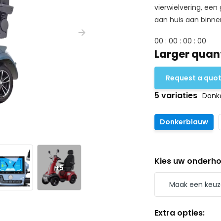
vierwielvering, een 
aan huis aan binnen
0
0
:
0
0
:
0
0
:
0
0
Larger quant
Request a quo
5 variaties
Donk
Donkerblauw
Kies uw onderh
+5
Extra opties: