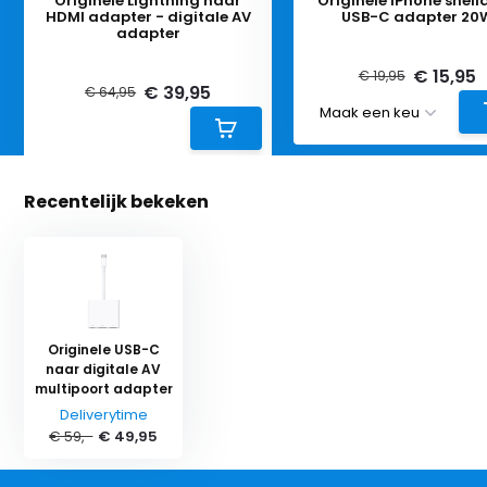
Originele Lightning naar
Originele iPhone snell
HDMI adapter - digitale AV
USB-C adapter 20
adapter
Deliverytime
Deliverytime
€ 15,95
€ 19,95
€ 39,95
€ 64,95
Recentelijk bekeken
Originele USB-C
naar digitale AV
multipoort adapter
Deliverytime
€ 59,-
€ 49,95