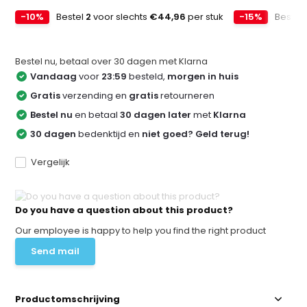
-10%
Bestel
2
voor slechts
€44,96
per stuk
-15%
Bestel
Bestel nu, betaal over 30 dagen met Klarna
Vandaag
voor
23:59
besteld,
morgen in huis
Gratis
verzending en
gratis
retourneren
Bestel nu
en betaal
30 dagen later
met
Klarna
30 dagen
bedenktijd en
niet goed? Geld terug!
Vergelijk
Do you have a question about this product?
Our employee is happy to help you find the right product
Send mail
Productomschrijving