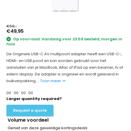
€59,-
€49,95
Op voorraad: Vandaag voor 23:59 besteld, morgen in
huis
De Originele USB-C AV multipoort adapter heeft een USB-C-,
HDMI- en USB poort en kan worden gebruikt voor het
aansluiten van je MacBook, iMac of iPad op een beamer, tv of
extern display. De adapter is origineel en wordt geleverd in
bulkverpakking....
Toon meer
0
0
:
0
0
:
0
0
:
0
0
Larger quantity required?
Request a quote
Volume voordeel
Geniet van deze geweldige kortingsdeals