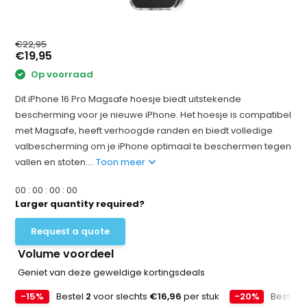
€22,95
€19,95
Op voorraad
Dit iPhone 16 Pro Magsafe hoesje biedt uitstekende
bescherming voor je nieuwe iPhone. Het hoesje is compatibel
met Magsafe, heeft verhoogde randen en biedt volledige
valbescherming om je iPhone optimaal te beschermen tegen
vallen en stoten....
Toon meer
0
0
:
0
0
:
0
0
:
0
0
Larger quantity required?
Request a quote
Volume voordeel
Geniet van deze geweldige kortingsdeals
-15%
Bestel
2
voor slechts
€16,96
per stuk
-20%
Bestel