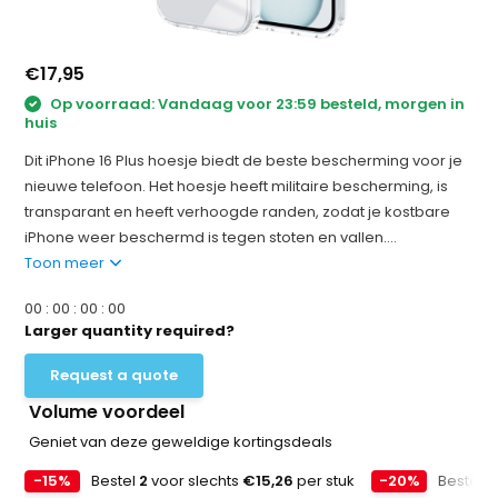
€17,95
Op voorraad: Vandaag voor 23:59 besteld, morgen in
huis
Dit iPhone 16 Plus hoesje biedt de beste bescherming voor je
nieuwe telefoon. Het hoesje heeft militaire bescherming, is
transparant en heeft verhoogde randen, zodat je kostbare
iPhone weer beschermd is tegen stoten en vallen....
Toon meer
0
0
:
0
0
:
0
0
:
0
0
Larger quantity required?
Request a quote
Volume voordeel
Geniet van deze geweldige kortingsdeals
-15%
Bestel
2
voor slechts
€15,26
per stuk
-20%
Bestel
4