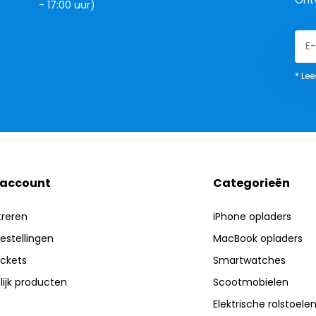
- 17:00 uur)
* Lee
 account
Categorieën
treren
iPhone opladers
bestellingen
MacBook opladers
ickets
Smartwatches
lijk producten
Scootmobielen
Elektrische rolstoele