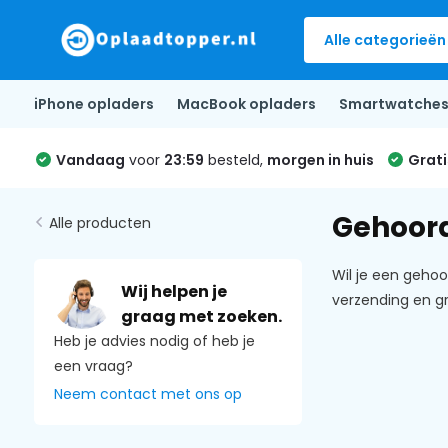
Alle categorieën
iPhone opladers
MacBook opladers
Smartwatche
Vandaag
voor
23:59
besteld,
morgen in huis
Grati
Gehoor
Alle producten
Wil je een gehoo
Wij helpen je
verzending en gr
graag met zoeken.
Heb je advies nodig of heb je
een vraag?
Neem contact met ons op