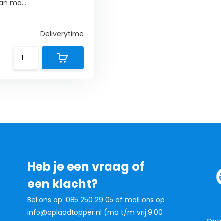
an ma...
Deliverytime
Heb je een vraag of
een klacht?
Bel ons op: 085 250 29 05 of mail ons op
info@oplaadtopper.nl
(ma t/m vrij 9:00
Ontv