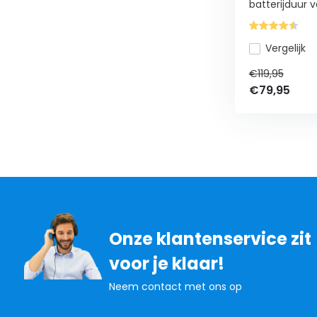
batterijduur v
Vergelijk
€119,95
€79,95
Onze klantenservice zit
voor je klaar!
Neem contact met ons op