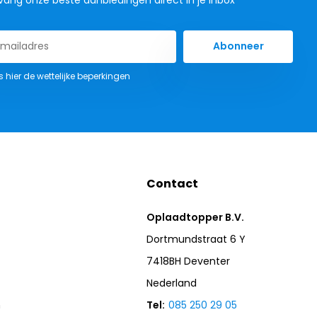
Abonneer
s hier de wettelijke beperkingen
Contact
Oplaadtopper B.V.
Dortmundstraat 6 Y
7418BH Deventer
Nederland
n
Tel:
085 250 29 05