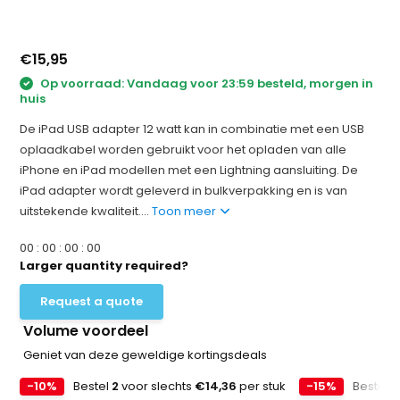
€15,95
Op voorraad: Vandaag voor 23:59 besteld, morgen in
huis
De iPad USB adapter 12 watt kan in combinatie met een USB
oplaadkabel worden gebruikt voor het opladen van alle
iPhone en iPad modellen met een Lightning aansluiting. De
iPad adapter wordt geleverd in bulkverpakking en is van
uitstekende kwaliteit....
Toon meer
0
0
:
0
0
:
0
0
:
0
0
Larger quantity required?
Request a quote
Volume voordeel
Geniet van deze geweldige kortingsdeals
-10%
Bestel
2
voor slechts
€14,36
per stuk
-15%
Bestel